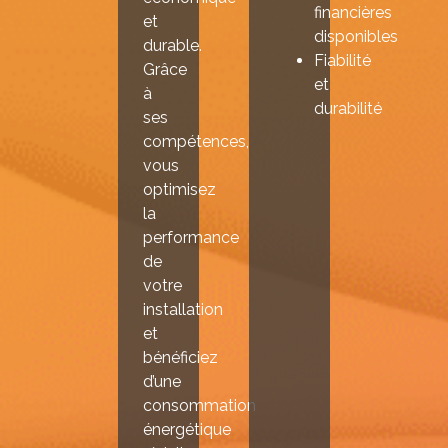
financières
et
disponibles
durable.
Fiabilité
Grâce
et
à
durabilité
ses
compétences,
vous
optimisez
la
performance
de
votre
installation
et
bénéficiez
d’une
consommation
énergétique