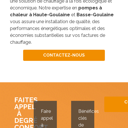
une solution de chauffage à la fois écologique et
économique. Notre expertise en
pompes à
chaleur à Haute-Goulaine
et
Basse-Goulaine
vous assure une installation de qualité, des
performances énergétiques optimales et des
économies substantielles sur vos factures de
chauffage.
CONTACTEZ-NOUS
FAITES
C
APPEL
Faire
Bénéfices
À
appel
clés
DEGRÉ
à
de
CONFORT