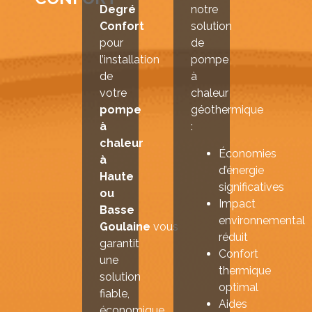
Degré
notre
Confort
solution
pour
de
l’installation
pompe
de
à
votre
chaleur
pompe
géothermique
à
:
chaleur
Économies
à
d’énergie
Haute
significatives
ou
Impact
Basse
environnemental
Goulaine
vous
réduit
garantit
Confort
une
thermique
solution
optimal
fiable,
Aides
économique